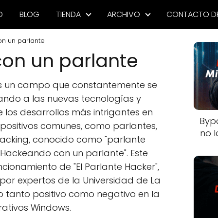
O
BLOG
TIENDA
ARCHIVO
CONTACTO D
n un parlante
on un parlante
es un campo que constantemente se
ando a las nuevas tecnologías y
los desarrollos más intrigantes en
Byp
spositivos comunes, como parlantes,
no l
hacking, conocido como "parlante
 "Hackeando con un parlante". Este
ncionamiento de "El Parlante Hacker",
 por expertos de la Universidad de La
to tanto positivo como negativo en la
rativos Windows.