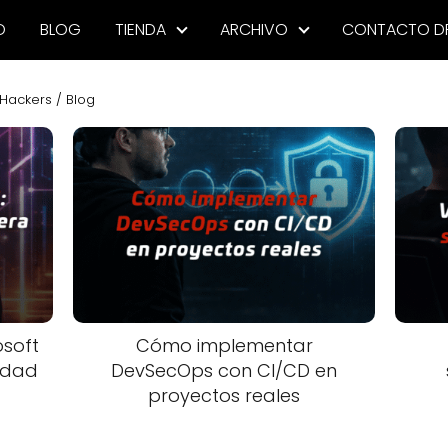
O
BLOG
TIENDA
ARCHIVO
CONTACTO D
Hackers / Blog
soft
Cómo implementar
lidad
DevSecOps con CI/CD en
proyectos reales