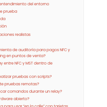
entendimiento del entorno
de prueba
ada
ción
aciones realistas
ienta de auditoría para pagos NFC y
ting en puntos de venta?
ay entre NFC y MST dentro de
tizar pruebas con scripts?
te pruebas remotas?
icar comandos durante un relay?
rdware abierto?
a para usar “en la calle” con tarjetas