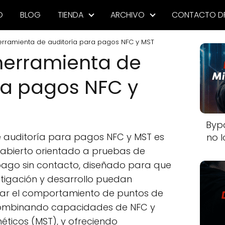
O
BLOG
TIENDA
ARCHIVO
CONTACTO D
rramienta de auditoría para pagos NFC y MST
herramienta de
ra pagos NFC y
Byp
 auditoría para pagos NFC y MST es
no l
 abierto orientado a pruebas de
pago sin contacto, diseñado para que
stigación y desarrollo puedan
dar el comportamiento de puntos de
, combinando capacidades de NFC y
ticos (MST), y ofreciendo