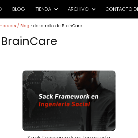
O
BLOG
TIENDA
ARCHIVO
CONTACTO D
Hackers / Blog
desarrollo de BrainCare
 BrainCare
Sack Framework en Ingeniería