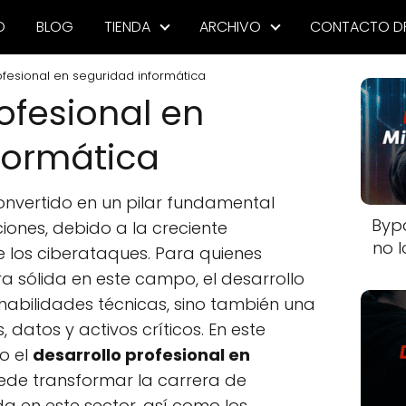
O
BLOG
TIENDA
ARCHIVO
CONTACTO D
ofesional en seguridad informática
ofesional en
formática
nvertido en un pilar fundamental
Byp
ones, debido a la creciente
no l
de los ciberataques. Para quienes
a sólida en este campo, el desarrollo
 habilidades técnicas, sino también una
 datos y activos críticos. En este
o el
desarrollo profesional en
de transformar la carrera de
a en este sector, así como los