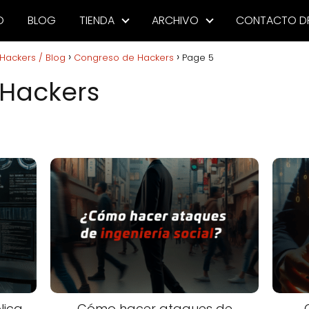
O
BLOG
TIENDA
ARCHIVO
CONTACTO D
Hackers / Blog
Congreso de Hackers
Page 5
Hackers
lica
Cómo hacer ataques de