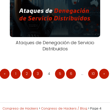
Ataques de Denegación de Servicio
Distribuidos
«
1
2
3
4
5
6
…
10
»
Congreso de Hackers
Congreso de Hackers / Blog
Page 4