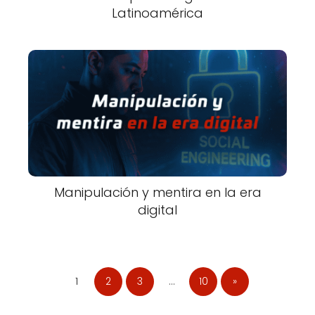
Latinoamérica
Manipulación y mentira en la era
digital
1
2
3
…
10
»