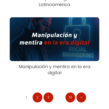
Latinoamérica
Manipulación y mentira en la era
digital
1
2
3
…
10
»