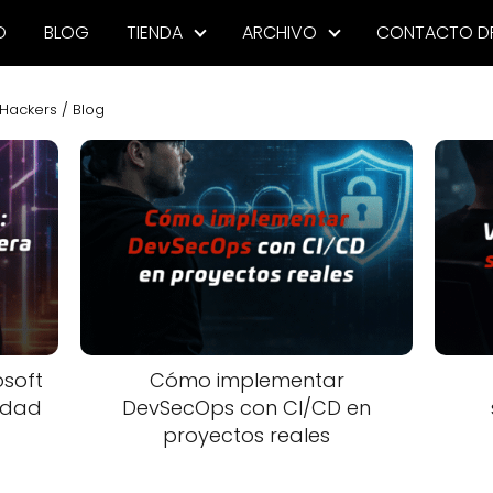
O
BLOG
TIENDA
ARCHIVO
CONTACTO D
Hackers / Blog
soft
Cómo implementar
lidad
DevSecOps con CI/CD en
proyectos reales