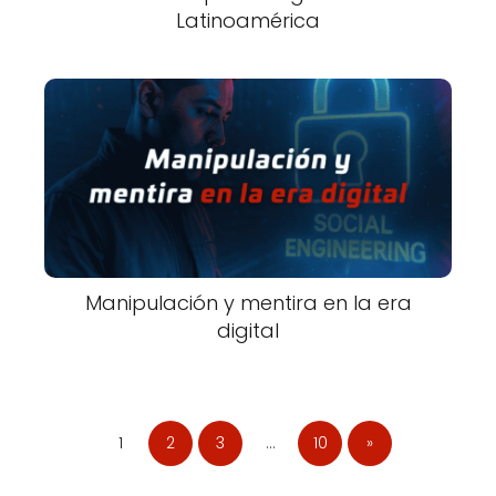
Latinoamérica
Manipulación y mentira en la era
digital
1
2
3
…
10
»