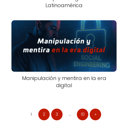
Latinoamérica
Manipulación y mentira en la era
digital
1
2
3
…
10
»