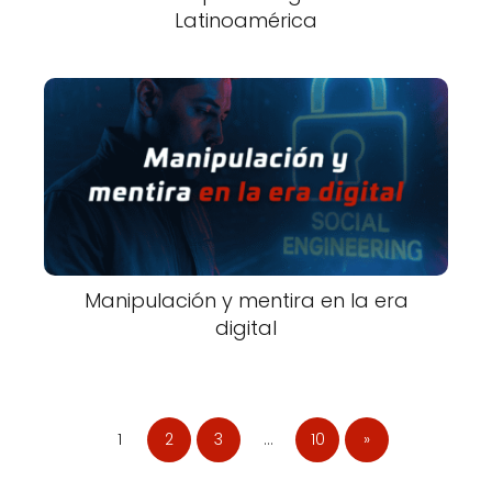
Latinoamérica
Manipulación y mentira en la era
digital
1
2
3
…
10
»