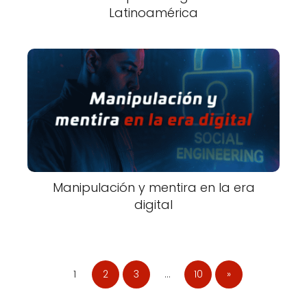
Latinoamérica
Manipulación y mentira en la era
digital
1
2
3
…
10
»